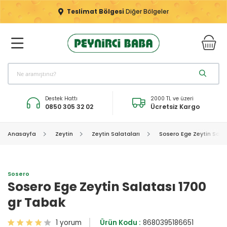
Teslimat Bölgesi
Diğer Bölgeler
Destek Hattı
2000 TL ve üzeri
0850 305 32 02
Ücretsiz Kargo
Anasayfa
Zeytin
Zeytin Salataları
Sosero Ege Zeytin Sala
Sosero
Sosero Ege Zeytin Salatası 1700
gr Tabak
1 yorum
Ürün Kodu :
8680395186651