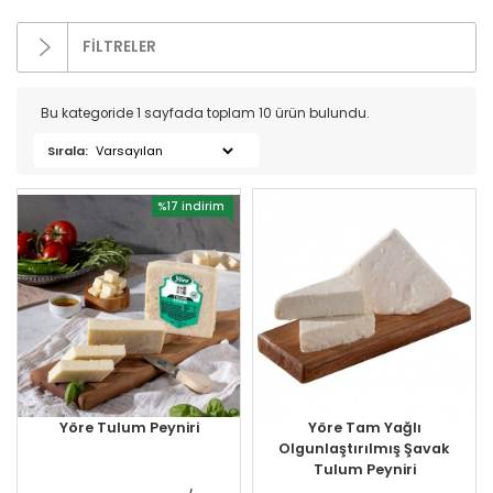
FİLTRELER
Kategoriler
Bu kategoride 1 sayfada toplam 10 ürün bulundu.
Sırala:
Bakır Ürünleri (16)
İndirimli Ürünler (4)
%17 indirim
Süt Ürünleri (271)
- Kaymak (6)
- Krema (4)
- Peynirler (162)
Beyaz Peynir (46)
İthal Peynirler (2)
Kaşar Peyniri (38)
Yöre Tulum Peyniri
Yöre Tam Yağlı
Krem Peynir (25)
Olgunlaştırılmış Şavak
Tulum Peyniri
Süzme Peynir (6)