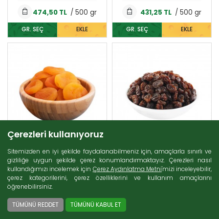
- Erişte (8)
474,50 TL
/ 500 gr
431,25 TL
/ 500 gr
- Kahve (23)
GR. SEÇ
EKLE
GR. SEÇ
EKLE
- Kurabiye (2)
Gramaj Seçiniz
Gramaj Seçiniz
- Kuruyemiş (24)
500 gr (474,50 TL)
500 gr (431,25 TL)
- Lavaş (6)
1 kg (949,00 TL)
1 kg (862,50 TL)
- Mayalar (9)
- Şeker (5)
KAPAT
KAPAT
- Tarhana (4)
- Tatlı Malzemeleri (25)
- Yufka (13)
Çerezleri kullanıyoruz
Konserveler (85)
Afitat Malatya Yöresinden
Afitat Manisa Üzüm
Sitemizden en iyi şekilde faydalanabilmeniz için, amaçlarla sınırlı ve
Kuru Kayısı
Kurusu
gizliliğe uygun şekilde çerez konumlandırmaktayız. Çerezleri nasıl
kullandığımızı incelemek için
Çerez Aydınlatma Metni
'mizi inceleyebilir,
Arama
çerez kategorilerini, çerez özelliklerini ve kullanım amaçlarını
öğrenebilirsiniz.
460,25 TL
/ 500 gr
161,25 TL
/ 500 gr
TÜMÜNÜ REDDET
TÜMÜNÜ KABUL ET
GR. SEÇ
EKLE
GR. SEÇ
EKLE
Gramaj Seçiniz
Gramaj Seçiniz