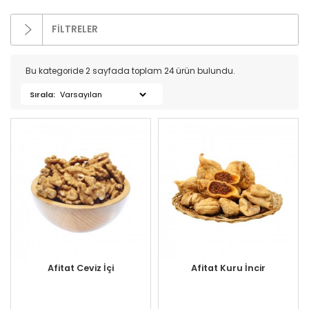
FİLTRELER
Kategoriler
Bu kategoride 2 sayfada toplam 24 ürün bulundu.
Sırala:
Bakır Ürünleri (16)
İndirimli Ürünler (4)
Süt Ürünleri (272)
Zeytin (69)
Gurme Ürünler (107)
Tatlı Lezzetler (230)
Et Ürünleri (74)
Kuru Gıdalar (229)
- Baharat (35)
Afitat Ceviz İçi
Afitat Kuru İncir
- Bakliyat (22)
- Çay (31)
- Ekmek (10)