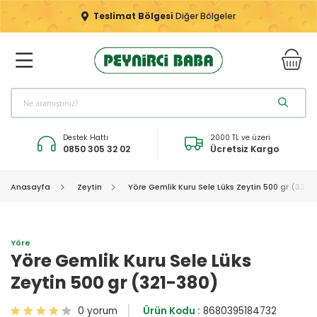
Teslimat Bölgesi
Diğer Bölgeler
Destek Hattı
2000 TL ve üzeri
0850 305 32 02
Ücretsiz Kargo
Anasayfa
Zeytin
Yöre Gemlik Kuru Sele Lüks Zeytin 500 gr (321-
Yöre
Yöre Gemlik Kuru Sele Lüks
Zeytin 500 gr (321-380)
0 yorum
Ürün Kodu :
8680395184732