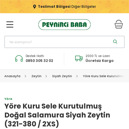
Teslimat Bölgesi
Diğer Bölgeler
Destek Hattı
2000 TL ve üzeri
0850 305 32 02
Ücretsiz Kargo
Anasayfa
Zeytin
Siyah Zeytin
Yöre Kuru Sele Kurutulmuş D
Yöre
Yöre Kuru Sele Kurutulmuş
Doğal Salamura Siyah Zeytin
(321-380 / 2XS)