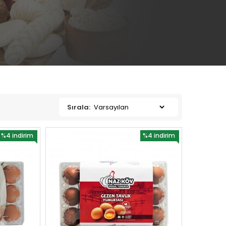
Sırala:
%4 indirim
%4 indirim