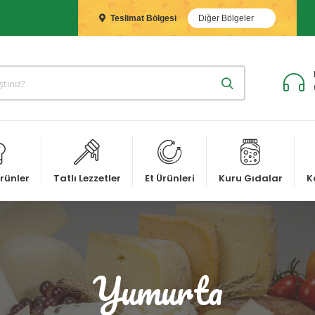
Teslimat Bölgesi
Diğer Bölgeler
rünler
Tatlı Lezzetler
Et Ürünleri
Kuru Gıdalar
K
Yumurta