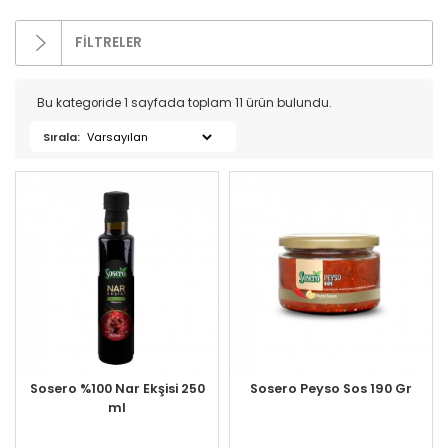
FİLTRELER
Kategoriler
Bu kategoride 1 sayfada toplam 11 ürün bulundu.
Sırala:
Bakır Ürünleri (16)
İndirimli Ürünler (4)
Süt Ürünleri (272)
Zeytin (69)
Gurme Ürünler (107)
Tatlı Lezzetler (230)
Et Ürünleri (74)
Kuru Gıdalar (229)
Konserveler (85)
Sosero %100 Nar Ekşisi 250
Sosero Peyso Sos 190 Gr
- Ketçap & Mayonez (12)
ml
- Konserve (16)
- Salça (13)