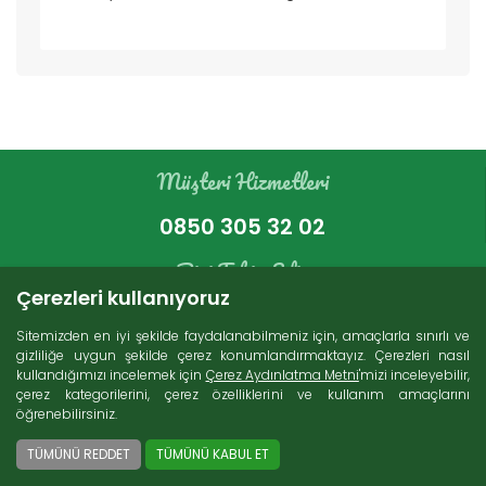
Müşteri Hizmetleri
0850 305 32 02
Bizi Takip Edin
Çerezleri kullanıyoruz
Sitemizden en iyi şekilde faydalanabilmeniz için, amaçlarla sınırlı ve
gizliliğe uygun şekilde çerez konumlandırmaktayız. Çerezleri nasıl
kullandığımızı incelemek için
Çerez Aydınlatma Metni
'mizi inceleyebilir,
çerez kategorilerini, çerez özelliklerini ve kullanım amaçlarını
öğrenebilirsiniz.
Ücretsiz Kargo
2000 TL ve üzeri alışverişlerde Türkiye'nin her
TÜMÜNÜ REDDET
TÜMÜNÜ KABUL ET
yerine ücretsiz kargo imkanı