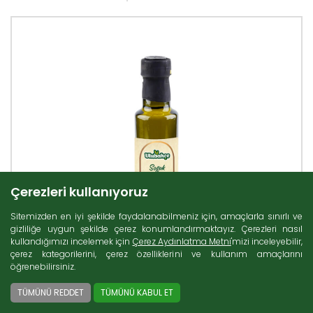
Çerezleri kullanıyoruz
Sitemizden en iyi şekilde faydalanabilmeniz için, amaçlarla sınırlı ve
gizliliğe uygun şekilde çerez konumlandırmaktayız. Çerezleri nasıl
kullandığımızı incelemek için
Çerez Aydınlatma Metni
'mizi inceleyebilir,
çerez kategorilerini, çerez özelliklerini ve kullanım amaçlarını
öğrenebilirsiniz.
TÜMÜNÜ REDDET
TÜMÜNÜ KABUL ET