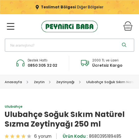
Teslimat Bölgesi
Diğer Bölgeler
Destek Hattı
2000 TL ve üzeri
0850 305 32 02
Ücretsiz Kargo
Anasayfa
Zeytin
Zeytinyağı
Ulubahçe Soğuk Sıkım Natürel
Ulubahçe
Ulubahçe Soğuk Sıkım Natürel
Sızma Zeytinyağı 250 ml
6 yorum
Ürün Kodu :
8680395189485