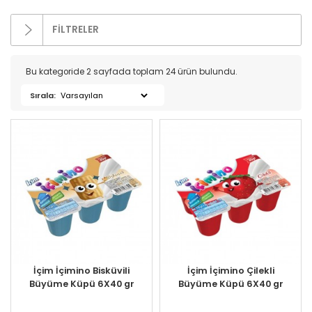
FİLTRELER
Kategoriler
Bu kategoride 2 sayfada toplam 24 ürün bulundu.
Sırala:
Bakır Ürünleri (16)
İndirimli Ürünler (4)
Süt Ürünleri (271)
- Kaymak (6)
- Krema (4)
- Peynirler (162)
- Süt (28)
- Tereyağı (13)
- Yumurta (24)
İçim İçimino Bisküvili
İçim İçimino Çilekli
Zeytin (69)
Büyüme Küpü 6X40 gr
Büyüme Küpü 6X40 gr
Gurme Ürünler (107)