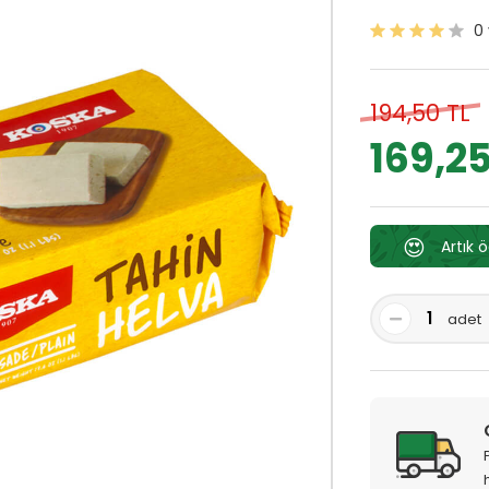
0
194,50 TL
169,25
😍
Artık 
adet