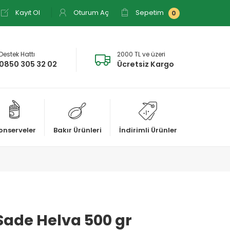
Kayıt Ol
Oturum Aç
Sepetim
0
Destek Hattı
2000 TL ve üzeri
0850 305 32 02
Ücretsiz Kargo
onserveler
Bakır Ürünleri
İndirimli Ürünler
Sade Helva 500 gr