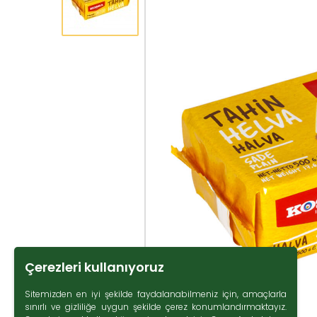
Çerezleri kullanıyoruz
Sitemizden en iyi şekilde faydalanabilmeniz için, amaçlarla
sınırlı ve gizliliğe uygun şekilde çerez konumlandırmaktayız.