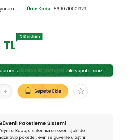
 yorum
Ürün Kodu :
8690710001323
%13 indirim
 TL
ödemenizi
isterseniz MetropolCrd
ile yapabilirsiniz!
Sepete Ekle
Güvenli Paketleme Sistemi
Peynirci Baba, ürünlerinizi en özenli şekilde
hazırlayıp paketler, evinize güvenle ulaştırır.