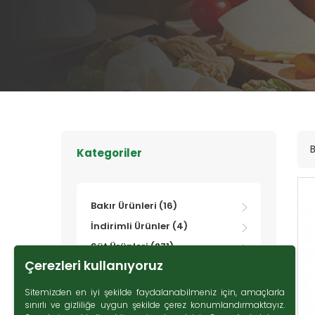
B
Kategoriler
Bakır Ürünleri (16)
İndirimli Ürünler (4)
Süt Ürünleri (271)
Çerezleri kullanıyoruz
Zeytin (69)
Gurme Ürünler (107)
Sitemizden en iyi şekilde faydalanabilmeniz için, amaçlarla
sınırlı ve gizliliğe uygun şekilde çerez konumlandırmaktayız.
Tatlı Lezzetler (230)