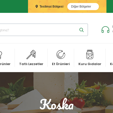
Teslimat Bölgesi
Diğer Bölgeler
rünler
Tatlı Lezzetler
Et Ürünleri
Kuru Gıdalar
K
Koska