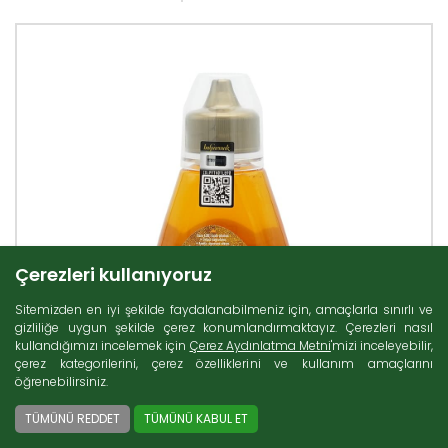
Çerezleri kullanıyoruz
Sitemizden en iyi şekilde faydalanabilmeniz için, amaçlarla sınırlı ve
gizliliğe uygun şekilde çerez konumlandırmaktayız. Çerezleri nasıl
kullandığımızı incelemek için
Çerez Aydınlatma Metni
'mizi inceleyebilir,
çerez kategorilerini, çerez özelliklerini ve kullanım amaçlarını
öğrenebilirsiniz.
TÜMÜNÜ REDDET
TÜMÜNÜ KABUL ET