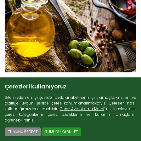
Çerezleri kullanıyoruz
22 Temmuz 2020
Sitemizden en iyi şekilde faydalanabilmeniz için, amaçlarla sınırlı ve
gizliliğe uygun şekilde çerez konumlandırmaktayız. Çerezleri nasıl
kullandığımızı incelemek için
Çerez Aydınlatma Metni
'mizi inceleyebilir,
çerez kategorilerini, çerez özelliklerini ve kullanım amaçlarını
Zeytin
meyvesinin çeşitli biçimlerde işlenmesi ile elde edilen
öğrenebilirsiniz.
zeytinyağı, mutfakların olmazsa olmaz malzemelerinden biridir.
Lezzetli ve sağlıklı yemekler ve salataları için kullanabileceğiniz
TÜMÜNÜ REDDET
TÜMÜNÜ KABUL ET
bitkisel yağların en sağlıklı olanı zeytinyağıdır. Zeytin meyvesinin