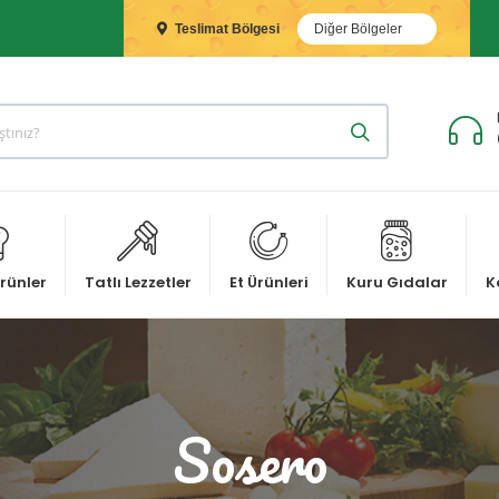
Teslimat Bölgesi
Diğer Bölgeler
rünler
Tatlı Lezzetler
Et Ürünleri
Kuru Gıdalar
K
Sosero