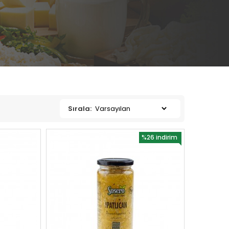
Sırala:
%26 indirim