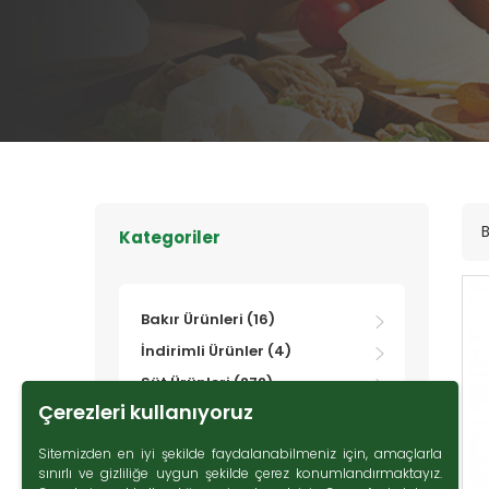
B
Kategoriler
Bakır Ürünleri (16)
İndirimli Ürünler (4)
Süt Ürünleri (272)
Çerezleri kullanıyoruz
Zeytin (69)
Gurme Ürünler (107)
Sitemizden en iyi şekilde faydalanabilmeniz için, amaçlarla
sınırlı ve gizliliğe uygun şekilde çerez konumlandırmaktayız.
Tatlı Lezzetler (230)