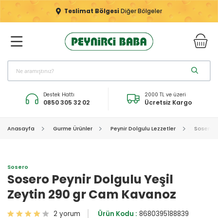
Teslimat Bölgesi
Diğer Bölgeler
Destek Hattı
2000 TL ve üzeri
0850 305 32 02
Ücretsiz Kargo
Anasayfa
Gurme Ürünler
Peynir Dolgulu Lezzetler
Sosero P
Sosero
Sosero Peynir Dolgulu Yeşil
Zeytin 290 gr Cam Kavanoz
2 yorum
Ürün Kodu :
8680395188839