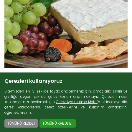
Çerezleri kullanıyoruz
4 Ocak 2021
Sitemizden en iyi şekilde faydalanabilmeniz için, amaçlarla sınırlı ve
gizliliğe uygun şekilde çerez konumlandırmaktayız. Çerezleri nasıl
kullandığımızı incelemek için
Çerez Aydınlatma Metni
'mizi inceleyebilir,
Aroması ile Hayran Bırakan Bir Küflü Peynir: Brie Peyniri
çerez kategorilerini, çerez özelliklerini ve kullanım amaçlarını
öğrenebilirsiniz.
Görünüş ve tat bakımından oldukça fazla çeşitliliğe sahip olan
TÜMÜNÜ REDDET
TÜMÜNÜ KABUL ET
peynirler, zengin besin içeriği sayesinde insan vücudu için de sayısız