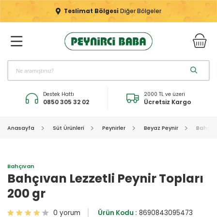
Teslimat Bölgesi
Diğer Bölgeler
Destek Hattı
2000 TL ve üzeri
0850 305 32 02
Ücretsiz Kargo
Anasayfa
Süt Ürünleri
Peynirler
Beyaz Peynir
Bahçıva
Bahçıvan
Bahçıvan Lezzetli Peynir Topları
200 gr
0 yorum
Ürün Kodu :
8690843095473