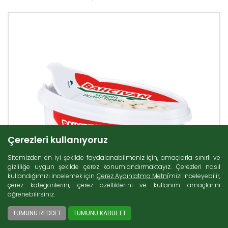
Çerezleri kullanıyoruz
Sitemizden en iyi şekilde faydalanabilmeniz için, amaçlarla sınırlı ve
gizliliğe uygun şekilde çerez konumlandırmaktayız. Çerezleri nasıl
kullandığımızı incelemek için
Çerez Aydınlatma Metni
'mizi inceleyebilir,
çerez kategorilerini, çerez özelliklerini ve kullanım amaçlarını
öğrenebilirsiniz.
TÜMÜNÜ REDDET
TÜMÜNÜ KABUL ET