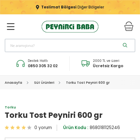
Teslimat Bölgesi
Diğer Bölgeler
Destek Hattı
2000 TL ve üzeri
0850 305 32 02
Ücretsiz Kargo
Anasayfa
Süt Ürünleri
Torku Tost Peyniri 600 gr
Torku
Torku Tost Peyniri 600 gr
0 yorum
Ürün Kodu :
8680181125246