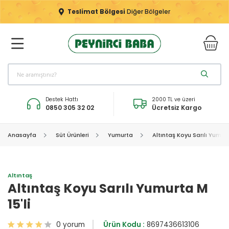
Teslimat Bölgesi
Diğer Bölgeler
Destek Hattı
2000 TL ve üzeri
0850 305 32 02
Ücretsiz Kargo
Anasayfa
Süt Ürünleri
Yumurta
Altıntaş Koyu Sarılı Yumurt
Altıntaş
Altıntaş Koyu Sarılı Yumurta M
15'li
0 yorum
Ürün Kodu :
8697436613106