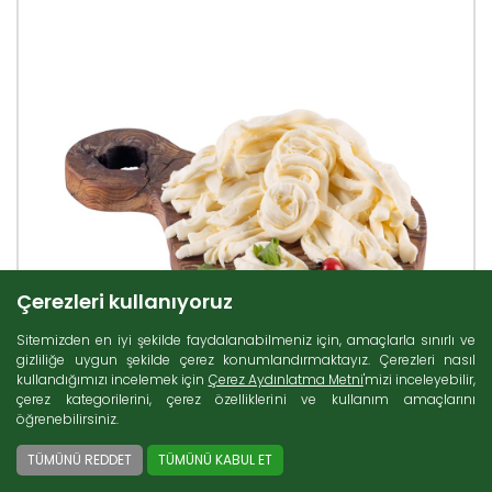
Çerezleri kullanıyoruz
Sitemizden en iyi şekilde faydalanabilmeniz için, amaçlarla sınırlı ve
gizliliğe uygun şekilde çerez konumlandırmaktayız. Çerezleri nasıl
kullandığımızı incelemek için
Çerez Aydınlatma Metni
'mizi inceleyebilir,
çerez kategorilerini, çerez özelliklerini ve kullanım amaçlarını
öğrenebilirsiniz.
TÜMÜNÜ REDDET
TÜMÜNÜ KABUL ET