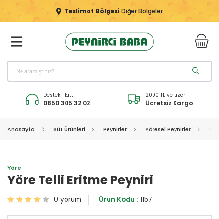
Teslimat Bölgesi
Diğer Bölgeler
Destek Hattı
2000 TL ve üzeri
0850 305 32 02
Ücretsiz Kargo
Anasayfa
Süt Ürünleri
Peynirler
Yöresel Peynirler
Yör
Yöre
Yöre Telli Eritme Peyniri
0 yorum
Ürün Kodu :
1157