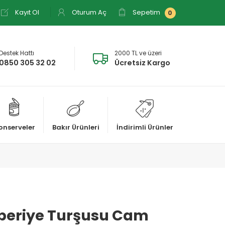
Kayıt Ol
Oturum Aç
Sepetim
0
Destek Hattı
2000 TL ve üzeri
0850 305 32 02
Ücretsiz Kargo
onserveler
Bakır Ürünleri
İndirimli Ürünler
iberiye Turşusu Cam