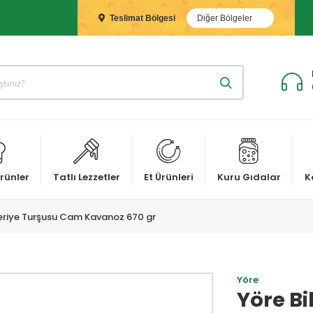
Teslimat Bölgesi
Diğer Bölgeler
rünler
Tatlı Lezzetler
Et Ürünleri
Kuru Gıdalar
K
eriye Turşusu Cam Kavanoz 670 gr
Yöre
Yöre B