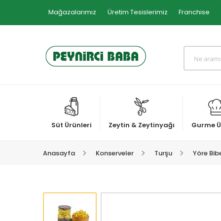
Mağazalarımız
Üretim Tesislerimiz
Franchise
Süt Ürünleri
Zeytin & Zeytinyağı
Gurme Ü
Anasayfa
Konserveler
Turşu
Yöre Bib