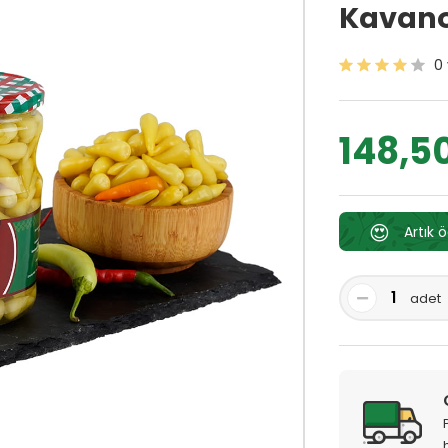
Kavano
0
148,5
😍
Artık 
adet