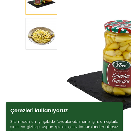
Çerezleri kullanıyoruz
Sitemizden en iyi şekilde faydalanabilmeniz için, amaçlarla
sınırlı ve gizliliğe uygun şekilde çerez konumlandırmaktayız.