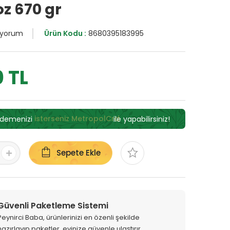
z 670 gr
 yorum
Ürün Kodu :
8680395183995
0 TL
ödemenizi
isterseniz MetropolCrd
ile yapabilirsiniz!
Sepete Ekle
Güvenli Paketleme Sistemi
Peynirci Baba, ürünlerinizi en özenli şekilde
hazırlayıp paketler, evinize güvenle ulaştırır.