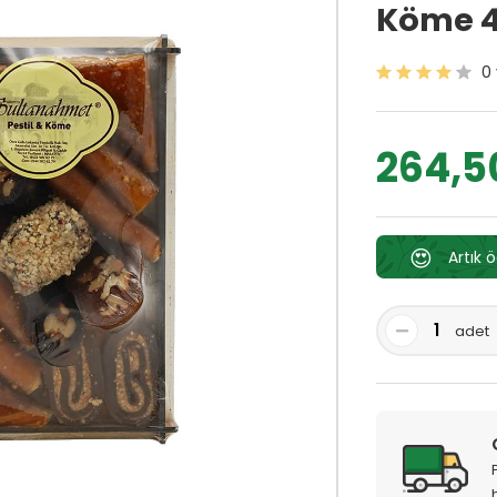
Köme 4
0
264,5
😍
Artık 
adet