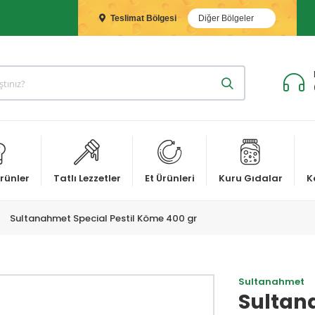
Teslimat Bölgesi
Diğer Bölgeler
rünler
Tatlı Lezzetler
Et Ürünleri
Kuru Gıdalar
K
Sultanahmet Special Pestil Köme 400 gr
Sultanahmet
Sultana