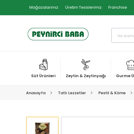
Mağazalarımız
Üretim Tesislerimiz
Franchise
Süt Ürünleri
Zeytin & Zeytinyağı
Gurme Ü
Anasayfa
Tatlı Lezzetler
Pestil & Köme