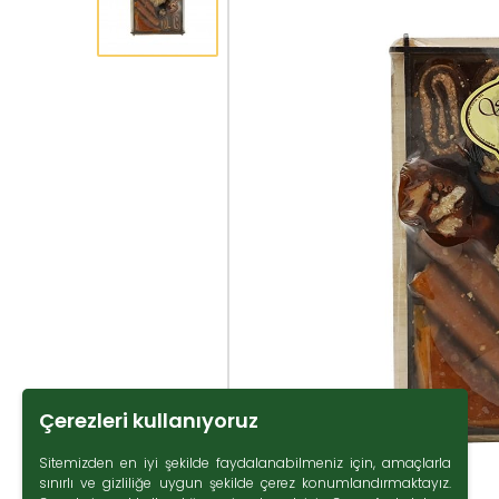
Çerezleri kullanıyoruz
Sitemizden en iyi şekilde faydalanabilmeniz için, amaçlarla
sınırlı ve gizliliğe uygun şekilde çerez konumlandırmaktayız.