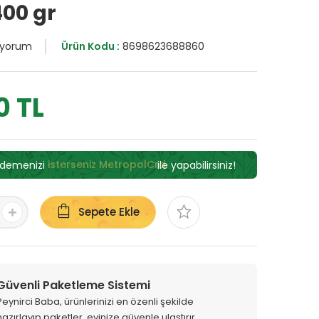
00 gr
 yorum
Ürün Kodu :
8698623688860
0 TL
ödemenizi
isterseniz MetropolCrd
ile yapabilirsiniz!
Sepete Ekle
Güvenli Paketleme Sistemi
Peynirci Baba, ürünlerinizi en özenli şekilde
hazırlayıp paketler, evinize güvenle ulaştırır.