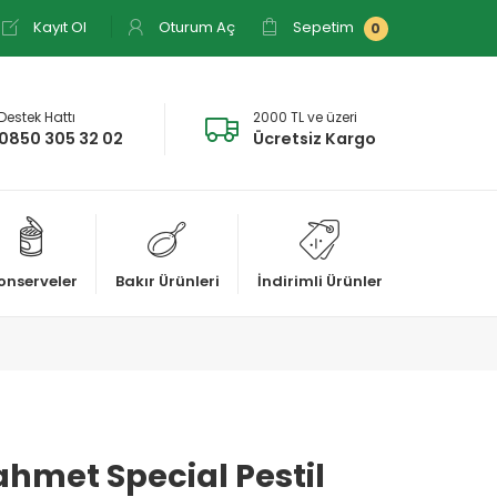
Kayıt Ol
Oturum Aç
Sepetim
0
Destek Hattı
2000 TL ve üzeri
0850 305 32 02
Ücretsiz Kargo
onserveler
Bakır Ürünleri
İndirimli Ürünler
hmet Special Pestil