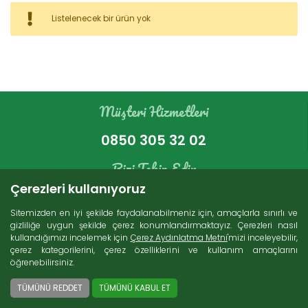
Kategoriler
Listelenecek bir ürün yok
Bakır Ürünleri (16)
İndirimli Ürünler (4)
Süt Ürünleri (271)
Müşteri Hizmetleri
Zeytin (69)
Gurme Ürünler (107)
0850 305 32 02
Tatlı Lezzetler (230)
Et Ürünleri (74)
Bizi Takip Edin
Kuru Gıdalar (229)
Çerezleri kullanıyoruz
Konserveler (86)
Sitemizden en iyi şekilde faydalanabilmeniz için, amaçlarla sınırlı ve
gizliliğe uygun şekilde çerez konumlandırmaktayız. Çerezleri nasıl
kullandığımızı incelemek için
Çerez Aydınlatma Metni
'mizi inceleyebilir,
Arama
çerez kategorilerini, çerez özelliklerini ve kullanım amaçlarını
öğrenebilirsiniz.
Ücretsiz Kargo
2000 TL ve üzeri alışverişlerde Türkiye'nin her
TÜMÜNÜ REDDET
TÜMÜNÜ KABUL ET
yerine ücretsiz kargo imkanı