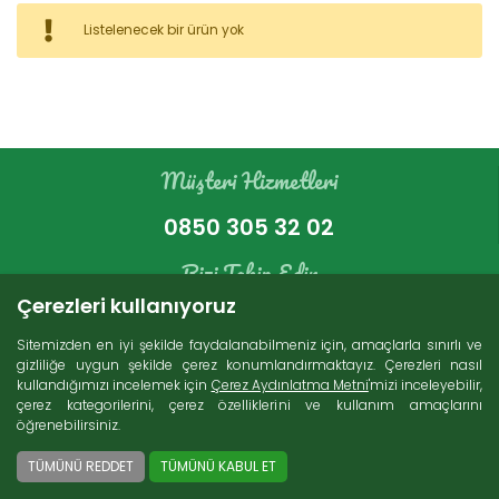
Kategoriler
Listelenecek bir ürün yok
Bakır Ürünleri (16)
İndirimli Ürünler (4)
Süt Ürünleri (271)
Müşteri Hizmetleri
Zeytin (69)
Gurme Ürünler (107)
0850 305 32 02
Tatlı Lezzetler (230)
Et Ürünleri (74)
Bizi Takip Edin
Kuru Gıdalar (229)
Çerezleri kullanıyoruz
Konserveler (86)
Sitemizden en iyi şekilde faydalanabilmeniz için, amaçlarla sınırlı ve
gizliliğe uygun şekilde çerez konumlandırmaktayız. Çerezleri nasıl
kullandığımızı incelemek için
Çerez Aydınlatma Metni
'mizi inceleyebilir,
Arama
çerez kategorilerini, çerez özelliklerini ve kullanım amaçlarını
öğrenebilirsiniz.
Ücretsiz Kargo
2000 TL ve üzeri alışverişlerde Türkiye'nin her
TÜMÜNÜ REDDET
TÜMÜNÜ KABUL ET
yerine ücretsiz kargo imkanı