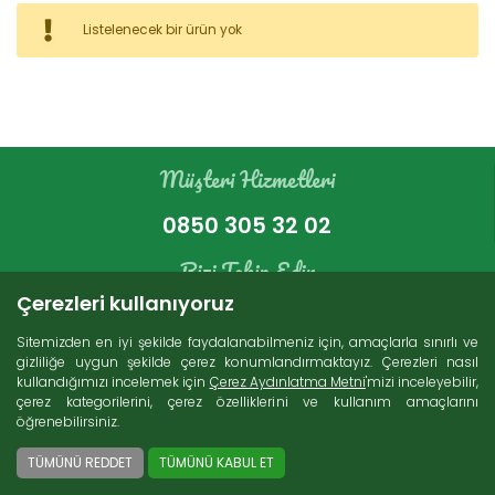
Kategoriler
Listelenecek bir ürün yok
Bakır Ürünleri (16)
İndirimli Ürünler (4)
Süt Ürünleri (271)
Müşteri Hizmetleri
Zeytin (69)
Gurme Ürünler (107)
0850 305 32 02
Tatlı Lezzetler (230)
Et Ürünleri (74)
Bizi Takip Edin
Kuru Gıdalar (229)
Çerezleri kullanıyoruz
Konserveler (86)
Sitemizden en iyi şekilde faydalanabilmeniz için, amaçlarla sınırlı ve
gizliliğe uygun şekilde çerez konumlandırmaktayız. Çerezleri nasıl
kullandığımızı incelemek için
Çerez Aydınlatma Metni
'mizi inceleyebilir,
Arama
çerez kategorilerini, çerez özelliklerini ve kullanım amaçlarını
öğrenebilirsiniz.
Ücretsiz Kargo
2000 TL ve üzeri alışverişlerde Türkiye'nin her
TÜMÜNÜ REDDET
TÜMÜNÜ KABUL ET
yerine ücretsiz kargo imkanı