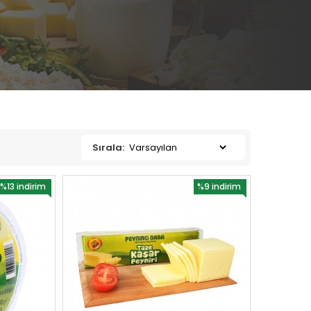
Sırala:
%13 indirim
%9 indirim