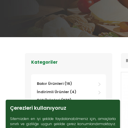
B
Kategoriler
Bakır Ürünleri (16)
İndirimli Ürünler (4)
Süt Ürünleri (272)
Çerezleri kullanıyoruz
Zeytin (69)
Gurme Ürünler (107)
Sitemizden en iyi şekilde faydalanabilmeniz için, amaçlarla
sınırlı ve gizliliğe uygun şekilde çerez konumlandırmaktayız.
Tatlı Lezzetler (230)