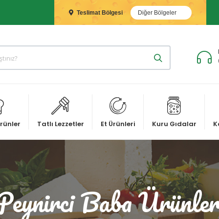
Teslimat Bölgesi
Diğer Bölgeler
rünler
Tatlı Lezzetler
Et Ürünleri
Kuru Gıdalar
K
Peynirci Baba Ürünler