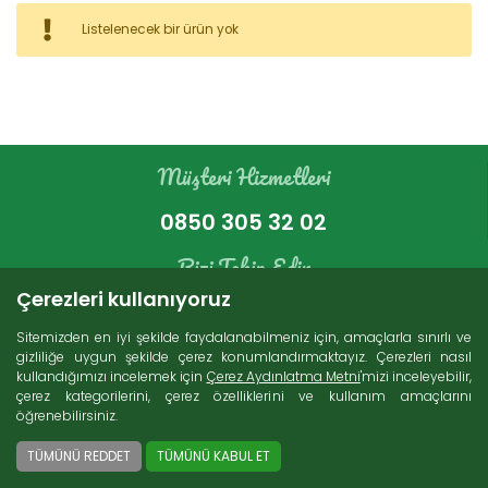
Kategoriler
Listelenecek bir ürün yok
Bakır Ürünleri (16)
İndirimli Ürünler (4)
Süt Ürünleri (271)
Müşteri Hizmetleri
Zeytin (69)
Gurme Ürünler (107)
0850 305 32 02
Tatlı Lezzetler (230)
Et Ürünleri (74)
Bizi Takip Edin
Kuru Gıdalar (229)
Çerezleri kullanıyoruz
Konserveler (86)
Sitemizden en iyi şekilde faydalanabilmeniz için, amaçlarla sınırlı ve
gizliliğe uygun şekilde çerez konumlandırmaktayız. Çerezleri nasıl
kullandığımızı incelemek için
Çerez Aydınlatma Metni
'mizi inceleyebilir,
Arama
çerez kategorilerini, çerez özelliklerini ve kullanım amaçlarını
öğrenebilirsiniz.
Ücretsiz Kargo
2000 TL ve üzeri alışverişlerde Türkiye'nin her
TÜMÜNÜ REDDET
TÜMÜNÜ KABUL ET
yerine ücretsiz kargo imkanı