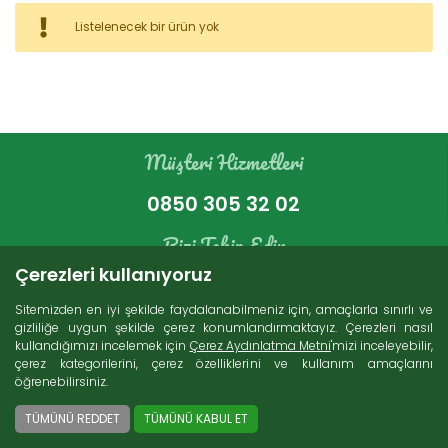
Kategoriler
Listelenecek bir ürün yok
Bakır Ürünleri (16)
İndirimli Ürünler (4)
Süt Ürünleri (271)
Müşteri Hizmetleri
Zeytin (69)
Gurme Ürünler (107)
0850 305 32 02
Tatlı Lezzetler (230)
Et Ürünleri (74)
Bizi Takip Edin
Kuru Gıdalar (229)
Çerezleri kullanıyoruz
Konserveler (86)
Sitemizden en iyi şekilde faydalanabilmeniz için, amaçlarla sınırlı ve
gizliliğe uygun şekilde çerez konumlandırmaktayız. Çerezleri nasıl
kullandığımızı incelemek için
Çerez Aydınlatma Metni
'mizi inceleyebilir,
Arama
çerez kategorilerini, çerez özelliklerini ve kullanım amaçlarını
öğrenebilirsiniz.
Ücretsiz Kargo
2000 TL ve üzeri alışverişlerde Türkiye'nin her
TÜMÜNÜ REDDET
TÜMÜNÜ KABUL ET
yerine ücretsiz kargo imkanı