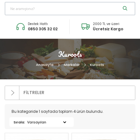
Destek Hattı
2000 TL ve üzeri
0850 305 32 02
Ücretsiz Kargo
Kuroots
Anasayfa
Markalar
Kuroots
FİLTRELER
Kategoriler
Bu kategoride 1 sayfada toplam 4 ürün bulundu.
Sırala:
Bakır Ürünleri (16)
İndirimli Ürünler (4)