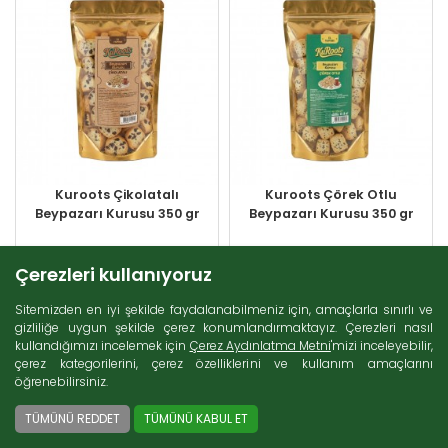
Süt Ürünleri (271)
Zeytin (69)
Gurme Ürünler (107)
Tatlı Lezzetler (230)
Et Ürünleri (74)
Kuru Gıdalar (229)
Konserveler (86)
Kuroots Çikolatalı
Kuroots Çörek Otlu
Beypazarı Kurusu 350 gr
Beypazarı Kurusu 350 gr
Arama
Çerezleri kullanıyoruz
155,25 TL
155,25 TL
Sitemizden en iyi şekilde faydalanabilmeniz için, amaçlarla sınırlı ve
EKLE
EKLE
gizliliğe uygun şekilde çerez konumlandırmaktayız. Çerezleri nasıl
kullandığımızı incelemek için
Çerez Aydınlatma Metni
'mizi inceleyebilir,
çerez kategorilerini, çerez özelliklerini ve kullanım amaçlarını
öğrenebilirsiniz.
Fiyat Aralığı
TÜMÜNÜ REDDET
TÜMÜNÜ KABUL ET