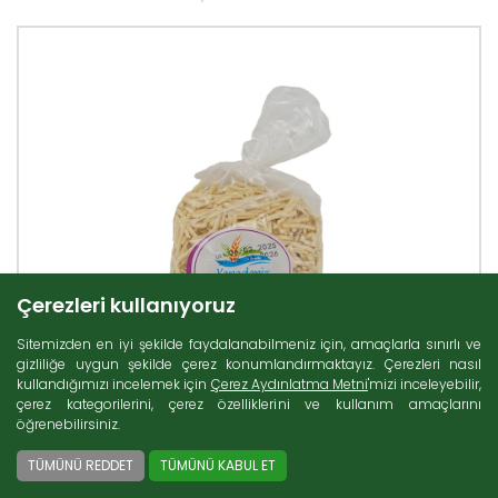
Çerezleri kullanıyoruz
Sitemizden en iyi şekilde faydalanabilmeniz için, amaçlarla sınırlı ve
gizliliğe uygun şekilde çerez konumlandırmaktayız. Çerezleri nasıl
kullandığımızı incelemek için
Çerez Aydınlatma Metni
'mizi inceleyebilir,
çerez kategorilerini, çerez özelliklerini ve kullanım amaçlarını
öğrenebilirsiniz.
TÜMÜNÜ REDDET
TÜMÜNÜ KABUL ET