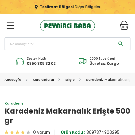
Teslimat Bölgesi
Diğer Bölgeler
Destek Hattı
2000 TL ve üzeri
0850 305 32 02
Ücretsiz Kargo
Anasayfa
Kuru Gıdalar
Erişte
Karadeniz Makarnalık Erişte 
Karadeniz
Karadeniz Makarnalık Erişte 500
gr
0 yorum
Ürün Kodu :
8697874900295