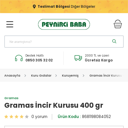
Teslimat Bölgesi
Diğer Bölgeler
Destek Hattı
2000 TL ve üzeri
0850 305 32 02
Ücretsiz Kargo
Anasayfa
Kuru Gıdalar
Kuruyemiş
Gramas İncir Kurusu 40
Gramas
Gramas İncir Kurusu 400 gr
0 yorum
Ürün Kodu :
8681198084052