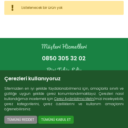
Kategoriler
Listelenecek bir ürün yok
Bakır Ürünleri (16)
İndirimli Ürünler (4)
Süt Ürünleri (272)
Müşteri Hizmetleri
Zeytin (69)
Gurme Ürünler (107)
0850 305 32 02
Tatlı Lezzetler (230)
Et Ürünleri (74)
Bizi Takip Edin
Kuru Gıdalar (229)
Çerezleri kullanıyoruz
Konserveler (85)
Sitemizden en iyi şekilde faydalanabilmeniz için, amaçlarla sınırlı ve
gizliliğe uygun şekilde çerez konumlandırmaktayız. Çerezleri nasıl
kullandığımızı incelemek için
Çerez Aydınlatma Metni
'mizi inceleyebilir,
Arama
çerez kategorilerini, çerez özelliklerini ve kullanım amaçlarını
öğrenebilirsiniz.
Ücretsiz Kargo
2000 TL ve üzeri alışverişlerde Türkiye'nin her
TÜMÜNÜ REDDET
TÜMÜNÜ KABUL ET
yerine ücretsiz kargo imkanı