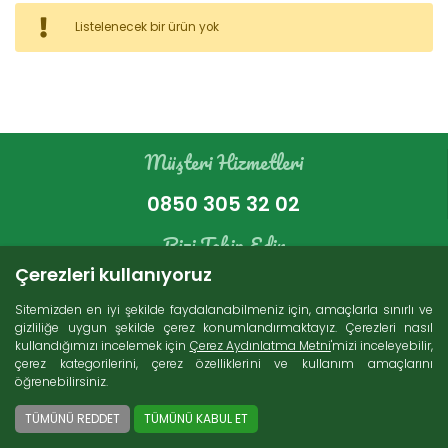
Kategoriler
Listelenecek bir ürün yok
Bakır Ürünleri (16)
İndirimli Ürünler (4)
Süt Ürünleri (271)
Müşteri Hizmetleri
Zeytin (69)
Gurme Ürünler (107)
0850 305 32 02
Tatlı Lezzetler (230)
Et Ürünleri (74)
Bizi Takip Edin
Kuru Gıdalar (229)
Çerezleri kullanıyoruz
Konserveler (86)
Sitemizden en iyi şekilde faydalanabilmeniz için, amaçlarla sınırlı ve
gizliliğe uygun şekilde çerez konumlandırmaktayız. Çerezleri nasıl
kullandığımızı incelemek için
Çerez Aydınlatma Metni
'mizi inceleyebilir,
Arama
çerez kategorilerini, çerez özelliklerini ve kullanım amaçlarını
öğrenebilirsiniz.
Ücretsiz Kargo
2000 TL ve üzeri alışverişlerde Türkiye'nin her
TÜMÜNÜ REDDET
TÜMÜNÜ KABUL ET
yerine ücretsiz kargo imkanı