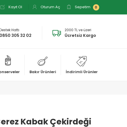
Kayıt Ol
Oturum Aç
Sepetim
0
Destek Hattı
2000 TL ve üzeri
0850 305 32 02
Ücretsiz Kargo
onserveler
Bakır Ürünleri
İndirimli Ürünler
Çerez Kabak Çekirdeği