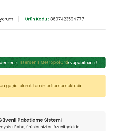
 yorum
Ürün Kodu :
8697423594777
I
ödemenizi
isterseniz MetropolCrd
ile yapabilirsiniz!
rün geçici olarak temin edilememektedir.
Güvenli Paketleme Sistemi
Peynirci Baba, ürünlerinizi en özenli şekilde