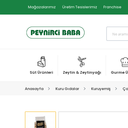
Mağazalarımız
Üretim Tesislerimiz
Franchise
Süt Ürünleri
Zeytin & Zeytinyağı
Gurme Ü
Anasayfa
Kuru Gıdalar
Kuruyemiş
Ça