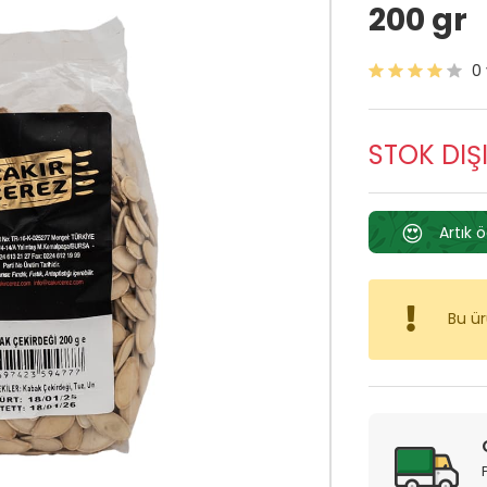
200 gr
0
STOK DIŞ
😍
Artık 
Bu ü