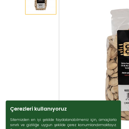
Çerezleri kullanıyoruz
Sitemizden en iyi şekilde faydalanabilmeniz için, amaçlarla
sınırlı ve gizliliğe uygun şekilde çerez konumlandırmaktayız.