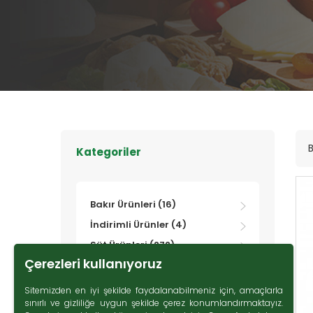
B
Kategoriler
Bakır Ürünleri (16)
İndirimli Ürünler (4)
Süt Ürünleri (272)
Çerezleri kullanıyoruz
Zeytin (69)
Gurme Ürünler (107)
Sitemizden en iyi şekilde faydalanabilmeniz için, amaçlarla
sınırlı ve gizliliğe uygun şekilde çerez konumlandırmaktayız.
Tatlı Lezzetler (230)