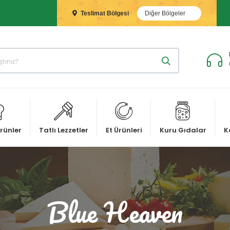
Teslimat Bölgesi
Diğer Bölgeler
rünler
Tatlı Lezzetler
Et Ürünleri
Kuru Gıdalar
K
Blue Heaven