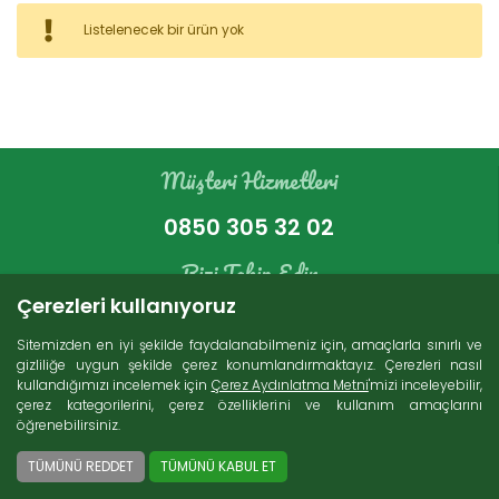
Kategoriler
Listelenecek bir ürün yok
Bakır Ürünleri (16)
İndirimli Ürünler (4)
Süt Ürünleri (272)
Müşteri Hizmetleri
Zeytin (69)
Gurme Ürünler (107)
0850 305 32 02
Tatlı Lezzetler (230)
Et Ürünleri (74)
Bizi Takip Edin
Kuru Gıdalar (229)
Çerezleri kullanıyoruz
Konserveler (85)
Sitemizden en iyi şekilde faydalanabilmeniz için, amaçlarla sınırlı ve
gizliliğe uygun şekilde çerez konumlandırmaktayız. Çerezleri nasıl
kullandığımızı incelemek için
Çerez Aydınlatma Metni
'mizi inceleyebilir,
Arama
çerez kategorilerini, çerez özelliklerini ve kullanım amaçlarını
öğrenebilirsiniz.
Ücretsiz Kargo
2000 TL ve üzeri alışverişlerde Türkiye'nin her
TÜMÜNÜ REDDET
TÜMÜNÜ KABUL ET
yerine ücretsiz kargo imkanı