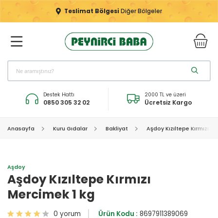
Teslimat Bölgesi
Diğer Bölgeler
Destek Hattı
2000 TL ve üzeri
0850 305 32 02
Ücretsiz Kargo
Anasayfa
Kuru Gıdalar
Bakliyat
Aşdoy Kızıltepe Kırmızı M
Aşdoy
Aşdoy Kızıltepe Kırmızı
Mercimek 1 kg
0 yorum
Ürün Kodu :
8697911389069