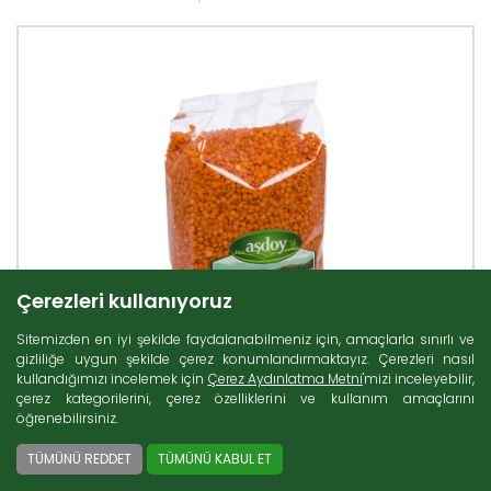
Çerezleri kullanıyoruz
Sitemizden en iyi şekilde faydalanabilmeniz için, amaçlarla sınırlı ve
gizliliğe uygun şekilde çerez konumlandırmaktayız. Çerezleri nasıl
kullandığımızı incelemek için
Çerez Aydınlatma Metni
'mizi inceleyebilir,
çerez kategorilerini, çerez özelliklerini ve kullanım amaçlarını
öğrenebilirsiniz.
TÜMÜNÜ REDDET
TÜMÜNÜ KABUL ET