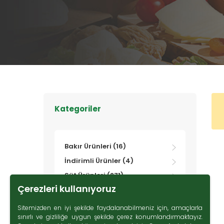
Kategoriler
Bakır Ürünleri (16)
İndirimli Ürünler (4)
Süt Ürünleri (271)
Çerezleri kullanıyoruz
Zeytin (69)
Gurme Ürünler (107)
Sitemizden en iyi şekilde faydalanabilmeniz için, amaçlarla
sınırlı ve gizliliğe uygun şekilde çerez konumlandırmaktayız.
Tatlı Lezzetler (230)