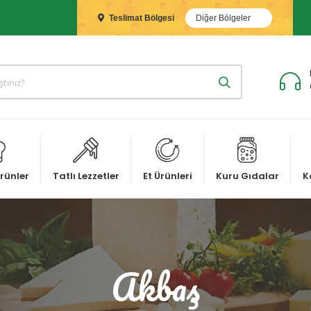
Teslimat Bölgesi
Diğer Bölgeler
rünler
Tatlı Lezzetler
Et Ürünleri
Kuru Gıdalar
K
Akbaş