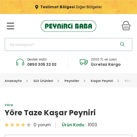
Teslimat Bölgesi
Diğer Bölgeler
Destek Hattı
2000 TL ve üzeri
0850 305 32 02
Ücretsiz Kargo
Anasayfa
Süt Ürünleri
Peynirler
Kaşar Peyniri
Yöre Ta
Yöre
Yöre Taze Kaşar Peyniri
0 yorum
Ürün Kodu :
1003