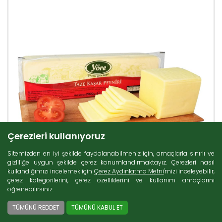
Çerezleri kullanıyoruz
Sitemizden en iyi şekilde faydalanabilmeniz için, amaçlarla sınırlı ve
gizliliğe uygun şekilde çerez konumlandırmaktayız. Çerezleri nasıl
kullandığımızı incelemek için
Çerez Aydınlatma Metni
'mizi inceleyebilir,
çerez kategorilerini, çerez özelliklerini ve kullanım amaçlarını
öğrenebilirsiniz.
TÜMÜNÜ REDDET
TÜMÜNÜ KABUL ET