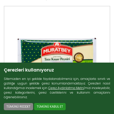
Çerezleri kullanıyoruz
Sitemizden en iyi şekilde faydalanabilmeniz için, amaçlarla sınırlı ve
gizliliğe uygun şekilde çerez konumlandırmaktayız. Çerezleri nasıl
kullandığımızı incelemek için
Çerez Aydınlatma Metni
'mizi inceleyebilir,
çerez kategorilerini, çerez özelliklerini ve kullanım amaçlarını
öğrenebilirsiniz.
TÜMÜNÜ REDDET
TÜMÜNÜ KABUL ET