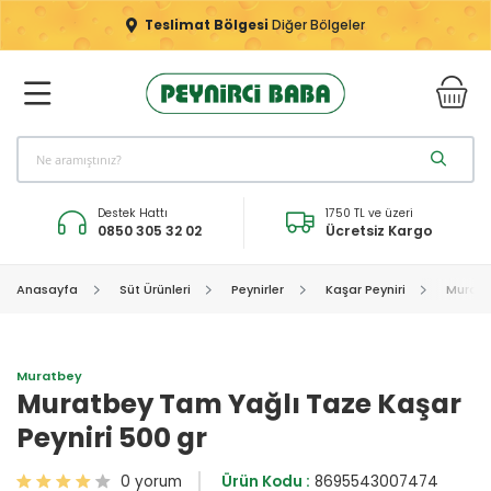
Teslimat Bölgesi
Diğer Bölgeler
Destek Hattı
1750 TL ve üzeri
0850 305 32 02
Ücretsiz Kargo
Anasayfa
Süt Ürünleri
Peynirler
Kaşar Peyniri
Muratb
Muratbey
Muratbey Tam Yağlı Taze Kaşar
Peyniri 500 gr
0 yorum
Ürün Kodu :
8695543007474