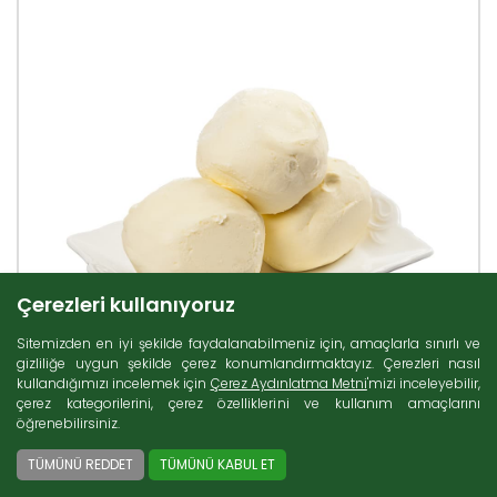
Çerezleri kullanıyoruz
Sitemizden en iyi şekilde faydalanabilmeniz için, amaçlarla sınırlı ve
gizliliğe uygun şekilde çerez konumlandırmaktayız. Çerezleri nasıl
kullandığımızı incelemek için
Çerez Aydınlatma Metni
'mizi inceleyebilir,
çerez kategorilerini, çerez özelliklerini ve kullanım amaçlarını
öğrenebilirsiniz.
TÜMÜNÜ REDDET
TÜMÜNÜ KABUL ET