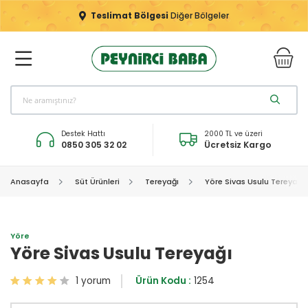
Teslimat Bölgesi
Diğer Bölgeler
Destek Hattı
2000 TL ve üzeri
0850 305 32 02
Ücretsiz Kargo
Anasayfa
Süt Ürünleri
Tereyağı
Yöre Sivas Usulu Tereyağı
Yöre
Yöre Sivas Usulu Tereyağı
1 yorum
Ürün Kodu :
1254