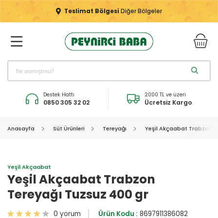
Teslimat Bölgesi
Diğer Bölgeler
Destek Hattı
2000 TL ve üzeri
0850 305 32 02
Ücretsiz Kargo
Anasayfa
Süt Ürünleri
Tereyağı
Yeşil Akçaabat Trabzon T
Yeşil Akçaabat
Yeşil Akçaabat Trabzon
Tereyağı Tuzsuz 400 gr
0 yorum
Ürün Kodu :
8697911386082