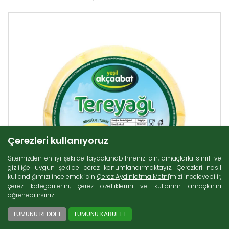
Çerezleri kullanıyoruz
Sitemizden en iyi şekilde faydalanabilmeniz için, amaçlarla sınırlı ve
gizliliğe uygun şekilde çerez konumlandırmaktayız. Çerezleri nasıl
kullandığımızı incelemek için
Çerez Aydınlatma Metni
'mizi inceleyebilir,
çerez kategorilerini, çerez özelliklerini ve kullanım amaçlarını
öğrenebilirsiniz.
TÜMÜNÜ REDDET
TÜMÜNÜ KABUL ET