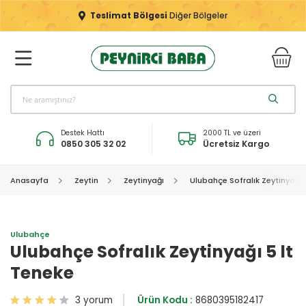
Teslimat Bölgesi
Diğer Bölgeler
Destek Hattı
2000 TL ve üzeri
0850 305 32 02
Ücretsiz Kargo
Anasayfa
Zeytin
Zeytinyağı
Ulubahçe Sofralık Zeytinyağı 
Ulubahçe
Ulubahçe Sofralık Zeytinyağı 5 lt
Teneke
3 yorum
Ürün Kodu :
8680395182417