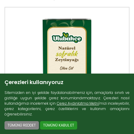
Çerezleri kullanıyoruz
Sitemizden en iyi şekilde faydalanabilmeniz için, amaçlarla sınırlı ve
gizliliğe uygun şekilde çerez konumlandırmaktayız. Çerezleri nasıl
kullandığımızı incelemek için
Çerez Aydınlatma Metni
'mizi inceleyebilir,
çerez kategorilerini, çerez özelliklerini ve kullanım amaçlarını
öğrenebilirsiniz.
TÜMÜNÜ REDDET
TÜMÜNÜ KABUL ET