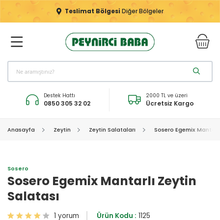
Teslimat Bölgesi
Diğer Bölgeler
Destek Hattı
2000 TL ve üzeri
0850 305 32 02
Ücretsiz Kargo
Anasayfa
Zeytin
Zeytin Salataları
Sosero Egemix Mantarlı
Sosero
Sosero Egemix Mantarlı Zeytin
Salatası
1 yorum
Ürün Kodu :
1125