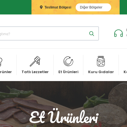
Teslimat Bölgesi
Diğer Bölgeler
rünler
Tatlı Lezzetler
Et Ürünleri
Kuru Gıdalar
K
Et Ürünleri