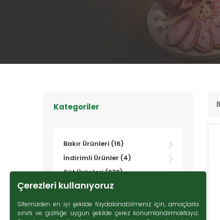
Kategoriler
Bakır Ürünleri (16)
İndirimli Ürünler (4)
Süt Ürünleri (272)
Çerezleri kullanıyoruz
Zeytin (69)
Gurme Ürünler (107)
Sitemizden en iyi şekilde faydalanabilmeniz için, amaçlarla
sınırlı ve gizliliğe uygun şekilde çerez konumlandırmaktayız.
Tatlı Lezzetler (230)