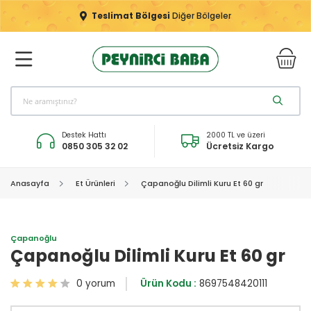
Teslimat Bölgesi
Diğer Bölgeler
Destek Hattı
2000 TL ve üzeri
0850 305 32 02
Ücretsiz Kargo
Anasayfa
Et Ürünleri
Çapanoğlu Dilimli Kuru Et 60 gr
Çapanoğlu
Çapanoğlu Dilimli Kuru Et 60 gr
0 yorum
Ürün Kodu :
8697548420111