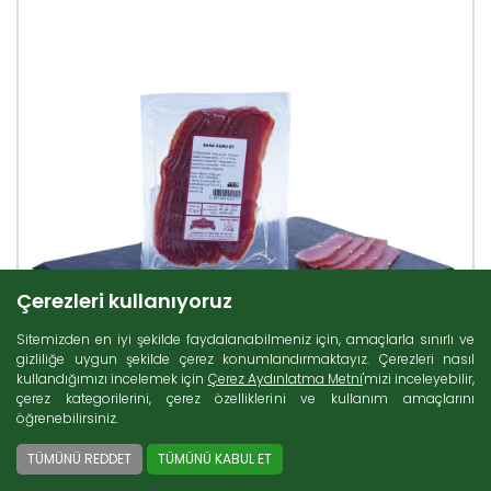
Çerezleri kullanıyoruz
Sitemizden en iyi şekilde faydalanabilmeniz için, amaçlarla sınırlı ve
gizliliğe uygun şekilde çerez konumlandırmaktayız. Çerezleri nasıl
kullandığımızı incelemek için
Çerez Aydınlatma Metni
'mizi inceleyebilir,
çerez kategorilerini, çerez özelliklerini ve kullanım amaçlarını
öğrenebilirsiniz.
TÜMÜNÜ REDDET
TÜMÜNÜ KABUL ET