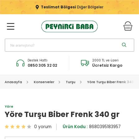
Teslimat Bölgesi
Diğer Bölgeler
Destek Hattı
2000 TL ve üzeri
0850 305 32 02
Ücretsiz Kargo
Anasayfa
Konserveler
Turşu
Yöre Turşu Biber Frenk 340 gr
Yöre
Yöre Turşu Biber Frenk 340 gr
0 yorum
Ürün Kodu :
8680395183957