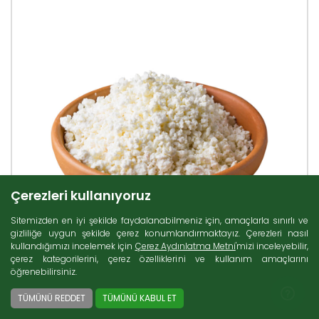
Çerezleri kullanıyoruz
Sitemizden en iyi şekilde faydalanabilmeniz için, amaçlarla sınırlı ve
gizliliğe uygun şekilde çerez konumlandırmaktayız. Çerezleri nasıl
kullandığımızı incelemek için
Çerez Aydınlatma Metni
'mizi inceleyebilir,
çerez kategorilerini, çerez özelliklerini ve kullanım amaçlarını
öğrenebilirsiniz.
TÜMÜNÜ REDDET
TÜMÜNÜ KABUL ET