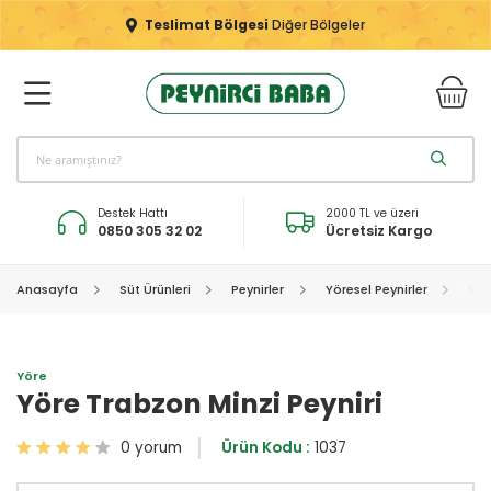
Teslimat Bölgesi
Diğer Bölgeler
Destek Hattı
2000 TL ve üzeri
0850 305 32 02
Ücretsiz Kargo
Anasayfa
Süt Ürünleri
Peynirler
Yöresel Peynirler
Yör
Yöre
Yöre Trabzon Minzi Peyniri
0 yorum
Ürün Kodu :
1037