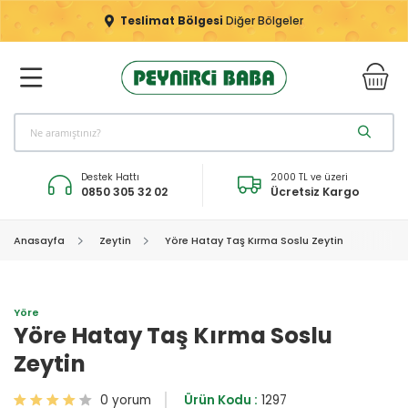
Teslimat Bölgesi
Diğer Bölgeler
Destek Hattı
2000 TL ve üzeri
0850 305 32 02
Ücretsiz Kargo
Anasayfa
Zeytin
Yöre Hatay Taş Kırma Soslu Zeytin
Yöre
Yöre Hatay Taş Kırma Soslu
Zeytin
0 yorum
Ürün Kodu :
1297